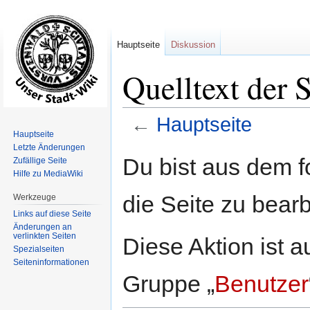
Hauptseite
Diskussion
Quelltext der 
←
Hauptseite
Hauptseite
Letzte Änderungen
Zur
Zur
Du bist aus dem f
Zufällige Seite
Navigation
Suche
Hilfe zu MediaWiki
springen
springen
die Seite zu bearb
Werkzeuge
Links auf diese Seite
Änderungen an
verlinkten Seiten
Diese Aktion ist a
Spezialseiten
Seiten­informationen
Gruppe „
Benutzer