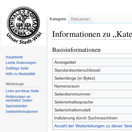
Kategorie
Diskussion
Informationen zu „Kat
Basisinformationen
Zur
Zur
Navigation
Suche
Hauptseite
springen
springen
Anzeigetitel
Letzte Änderungen
Zufällige Seite
Standardsortierschlüssel
Hilfe zu MediaWiki
Seitenlänge (in Bytes)
Werkzeuge
Namensraum
Links auf diese Seite
Seitenkennnummer
Änderungen an
verlinkten Seiten
Seiteninhaltssprache
Spezialseiten
Seiteninhaltsmodell
Seiten­informationen
Indizierung durch Suchmaschinen
Anzahl der Weiterleitungen zu dieser Seit