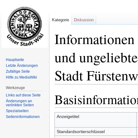
Kategorie
Diskussion
Informationen 
und ungeliebte
Hauptseite
Letzte Änderungen
Stadt Fürstenw
Zufällige Seite
Hilfe zu MediaWiki
Werkzeuge
Basisinformati
Zur
Zur
Links auf diese Seite
Navigation
Suche
Änderungen an
verlinkten Seiten
springen
springen
Spezialseiten
Anzeigetitel
Seiten­informationen
Standardsortierschlüssel