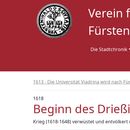
Verein 
Fürsten
Die Stadtchronik
1613 - Die Universität Viadrina wird nach Fü
1618
Beginn des Drieß
Krieg (1618-1648) verwüstet und entvölkert