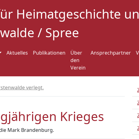
für Heimatgeschichte 
walde / Spree
Aktuelles
Publikationen
Über
Ansprechpartner
V
den
Verein
rstenwalde verlegt.
igjährigen Krieges
 die Mark Brandenburg.