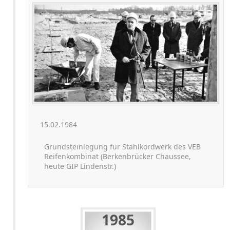
15.02.1984
Grundsteinlegung für Stahlkordwerk des VEB
Reifenkombinat (Berkenbrücker Chaussee,
heute GIP Lindenstr.)
1985