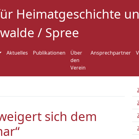
für Heimatgeschichte 
walde / Spree
Aktuelles
Publikationen
Über
Ansprechpartner
V
den
Verein
weigert sich dem
mar“