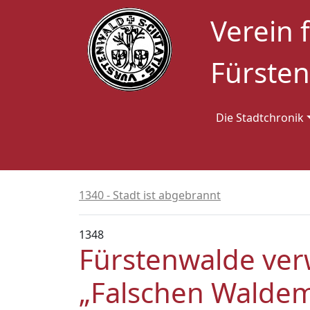
Verein 
Fürsten
Die Stadtchronik
1340 - Stadt ist abgebrannt
1348
Fürstenwalde ver
„Falschen Walde