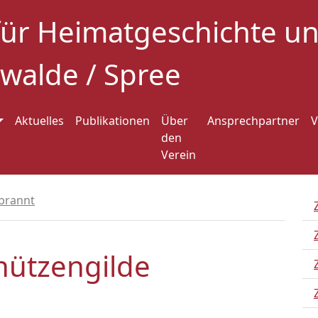
für Heimatgeschichte 
walde / Spree
Aktuelles
Publikationen
Über
Ansprechpartner
V
den
Verein
rbrannt
hützengilde