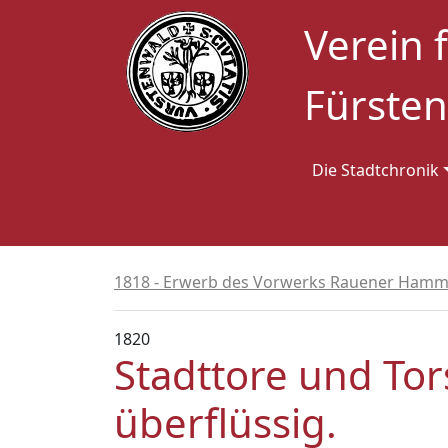
Verein 
Fürsten
Die Stadtchronik
1818 - Erwerb des Vorwerks Rauener Hamme
1820
Stadttore und To
überflüssig.