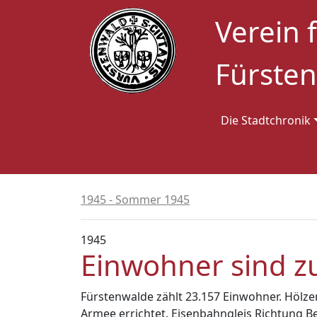
Verein 
Fürsten
Die Stadtchronik
1945 - Sommer 1945
1945
Einwohner sind z
Fürstenwalde zählt 23.157 Einwohner. Hölze
Armee errichtet. Eisenbahngleis Richtung B