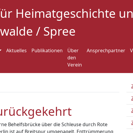
für Heimatgeschichte 
walde / Spree
Aktuelles
Publikationen
Über
Ansprechpartner
V
den
Verein
urückgekehrt
rne Behelfsbrücke über die Schleuse durch Rote
erlin ist auf Breitspur umgenagelt, Enttrümmerung